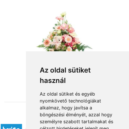
Az oldal sütiket
használ
from HUF30,400
Az oldal sütiket és egyéb
nyomkövető technológiákat
alkalmaz, hogy javítsa a
böngészési élményét, azzal hogy
Accepted payment methods
személyre szabott tartalmakat és
célzott hirdetéseket jelenít meg,