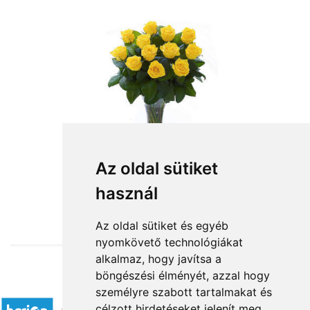
Az oldal sütiket
használ
from HUF3,800
Az oldal sütiket és egyéb
nyomkövető technológiákat
alkalmaz, hogy javítsa a
böngészési élményét, azzal hogy
Accepted payment methods
személyre szabott tartalmakat és
célzott hirdetéseket jelenít meg,