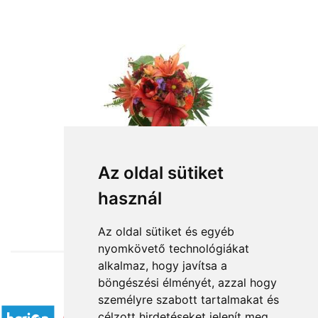
Az oldal sütiket
használ
from HUF31,020
Az oldal sütiket és egyéb
nyomkövető technológiákat
alkalmaz, hogy javítsa a
böngészési élményét, azzal hogy
Accepted payment methods
személyre szabott tartalmakat és
célzott hirdetéseket jelenít meg,