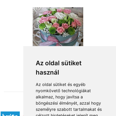
Az oldal sütiket
használ
from HUF22,060
Az oldal sütiket és egyéb
nyomkövető technológiákat
alkalmaz, hogy javítsa a
böngészési élményét, azzal hogy
Accepted payment methods
személyre szabott tartalmakat és
célzott hirdetéseket jelenít meg,