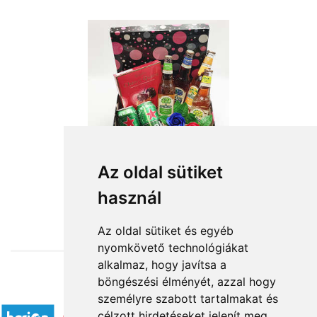
Az oldal sütiket
használ
from HUF17,000
Az oldal sütiket és egyéb
nyomkövető technológiákat
alkalmaz, hogy javítsa a
böngészési élményét, azzal hogy
Accepted payment methods
személyre szabott tartalmakat és
célzott hirdetéseket jelenít meg,