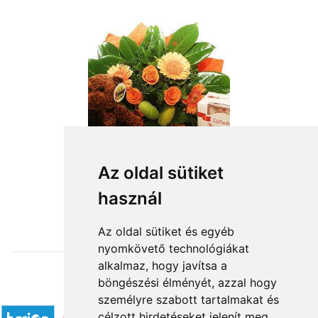
Az oldal sütiket
használ
from HUF31,000
Az oldal sütiket és egyéb
nyomkövető technológiákat
alkalmaz, hogy javítsa a
böngészési élményét, azzal hogy
Accepted payment methods
személyre szabott tartalmakat és
célzott hirdetéseket jelenít meg,