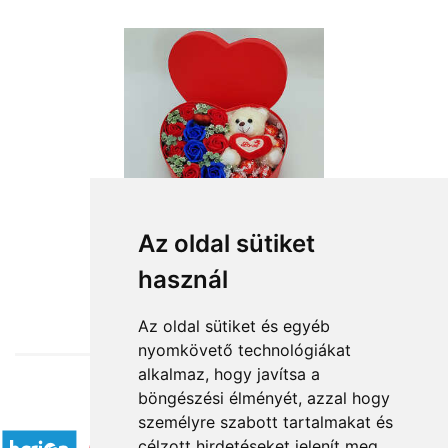
Az oldal sütiket
használ
from HUF15,840
Az oldal sütiket és egyéb
nyomkövető technológiákat
alkalmaz, hogy javítsa a
böngészési élményét, azzal hogy
Accepted payment methods
személyre szabott tartalmakat és
célzott hirdetéseket jelenít meg,