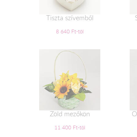
Tiszta szívemből
8 640 Ft-tól
Zöld mezőkön
O
11 400 Ft-tól