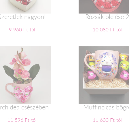
Szeretlek nagyon!
Rózsák ölelése 
9 960 Ft-tól
10 080 Ft-tól
rchidea csészében
Muffincicás bögr
11 596 Ft-tól
11 600 Ft-tól