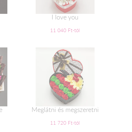
2
I love you
11 040 Ft-tól
e
Meglátni és megszeretni
11 720 Ft-tól