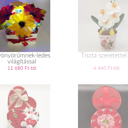
önyörűmnek-ledes
Tiszta szeretettel
világítással
11 680 Ft-tól
4 440 Ft-tól